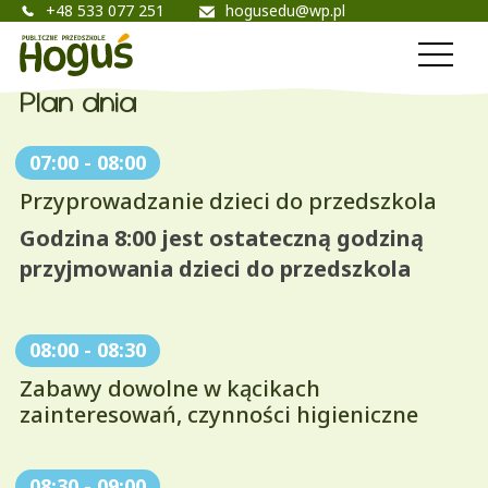
+48 533 077 251
hogusedu@wp.pl
Przedszkole Hoguś
Otwórz
menu
Plan dnia
07:00
-
08:00
Przyprowadzanie dzieci do przedszkola
Godzina 8:00 jest ostateczną godziną
przyjmowania dzieci do przedszkola
08:00
-
08:30
Zabawy dowolne w kącikach
zainteresowań, czynności higieniczne
08:30
-
09:00